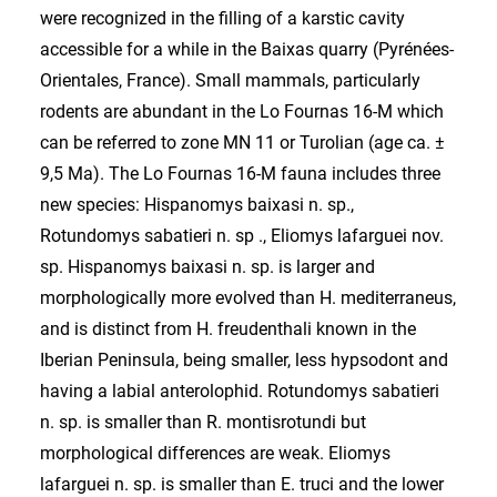
were recognized in the filling of a karstic cavity
accessible for a while in the Baixas quarry (Pyrénées-
Orientales, France). Small mammals, particularly
rodents are abundant in the Lo Fournas 16-M which
can be referred to zone MN 11 or Turolian (age ca. ±
9,5 Ma). The Lo Fournas 16-M fauna includes three
new species: Hispanomys baixasi n. sp.,
Rotundomys sabatieri n. sp ., Eliomys lafarguei nov.
sp. Hispanomys baixasi n. sp. is larger and
morphologically more evolved than H. mediterraneus,
and is distinct from H. freudenthali known in the
Iberian Peninsula, being smaller, less hypsodont and
having a labial anterolophid. Rotundomys sabatieri
n. sp. is smaller than R. montisrotundi but
morphological differences are weak. Eliomys
lafarguei n. sp. is smaller than E. truci and the lower