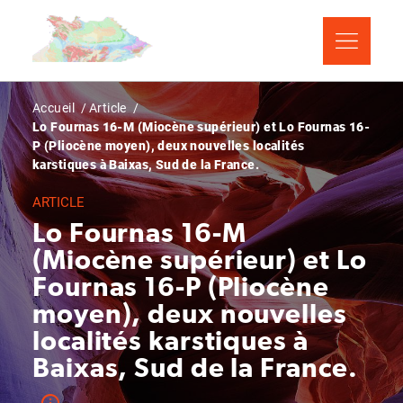
Aller
Panneau de gestion des cookies
au
contenu
principal
Fil
Accueil
Article
Lo Fournas 16-M (Miocène supérieur) et Lo Fournas 16-
d'Ariane
P (Pliocène moyen), deux nouvelles localités
karstiques à Baixas, Sud de la France.
ARTICLE
Lo Fournas 16-M
(Miocène supérieur) et Lo
Fournas 16-P (Pliocène
moyen), deux nouvelles
localités karstiques à
Baixas, Sud de la France.