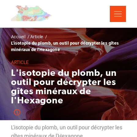
Aller
Panneau de gestion des cookies
au
contenu
principal
Fil
Accueil
Article
L'isotopie du plomb, un outil pour décrypter les gîtes
d'Ariane
minéraux de l'Hexagone
ARTICLE
L'isotopie du plomb, un
outil pour décrypter les
gîtes minéraux de
l'Hexagone
L'isotopie du plomb, un outil pour décrypter les
gîtes minéraux de l'Hexagone