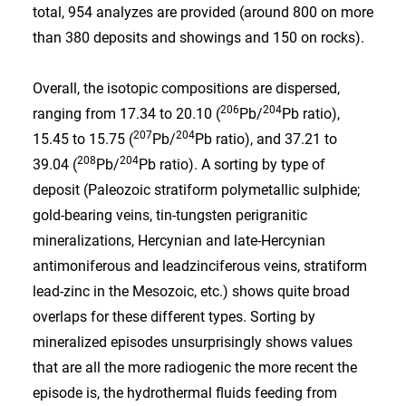
total, 954 analyzes are provided (around 800 on more
than 380 deposits and showings and 150 on rocks).
Overall, the isotopic compositions are dispersed,
206
204
ranging from 17.34 to 20.10 (
Pb/
Pb ratio),
207
204
15.45 to 15.75 (
Pb/
Pb ratio), and 37.21 to
208
204
39.04 (
Pb/
Pb ratio). A sorting by type of
deposit (Paleozoic stratiform polymetallic sulphide;
gold-bearing veins, tin-tungsten perigranitic
mineralizations, Hercynian and late-Hercynian
antimoniferous and leadzinciferous veins, stratiform
lead-zinc in the Mesozoic, etc.) shows quite broad
overlaps for these different types. Sorting by
mineralized episodes unsurprisingly shows values
that are all the more radiogenic the more recent the
episode is, the hydrothermal fluids feeding from