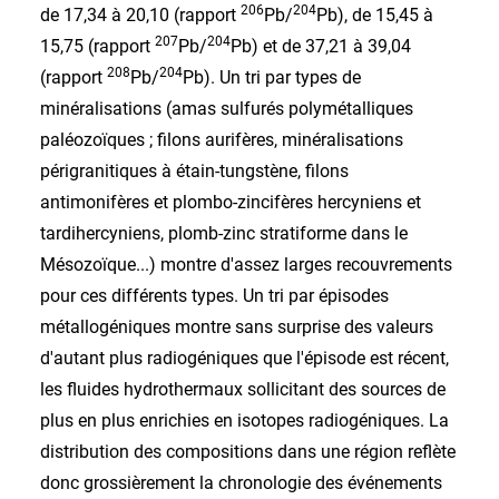
206
204
de 17,34 à 20,10 (rapport
Pb/
Pb), de 15,45 à
207
204
15,75 (rapport
Pb/
Pb) et de 37,21 à 39,04
208
204
(rapport
Pb/
Pb). Un tri par types de
minéralisations (amas sulfurés polymétalliques
paléozoïques ; filons aurifères, minéralisations
périgranitiques à étain-tungstène, filons
antimonifères et plombo-zincifères hercyniens et
tardihercyniens, plomb-zinc stratiforme dans le
Mésozoïque...) montre d'assez larges recouvrements
pour ces différents types. Un tri par épisodes
métallogéniques montre sans surprise des valeurs
d'autant plus radiogéniques que l'épisode est récent,
les fluides hydrothermaux sollicitant des sources de
plus en plus enrichies en isotopes radiogéniques. La
distribution des compositions dans une région reflète
donc grossièrement la chronologie des événements