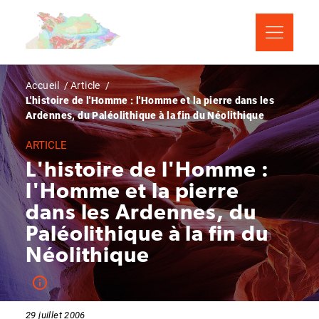
Aller
Panneau de gestion des cookies
au
contenu
principal
Fil
Accueil
Article
L'histoire de l'Homme : l'Homme et la pierre dans les
d'Ariane
Ardennes, du Paléolithique à la fin du Néolithique
ARTICLE
L'histoire de l'Homme :
l'Homme et la pierre
dans les Ardennes, du
Paléolithique à la fin du
Néolithique
29 juillet 2006