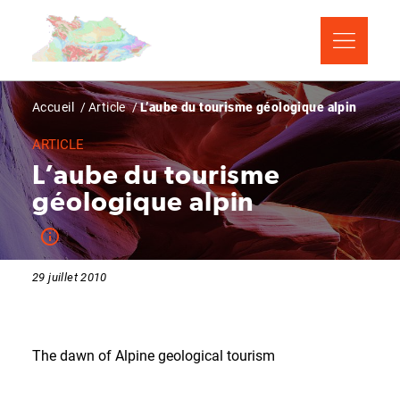
Aller
Panneau de gestion des cookies
au
contenu
principal
Fil
Accueil
Article
L’aube du tourisme géologique alpin
d'Ariane
ARTICLE
L’aube du tourisme
géologique alpin
29 juillet 2010
The dawn of Alpine geological tourism