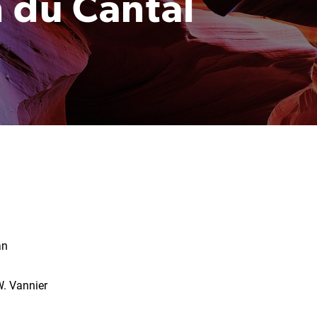
n du Cantal
an
 W. Vannier