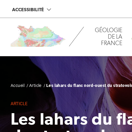
Aller
Panneau de gestion des cookies
ACCESSIBILITÉ
au
contenu
principal
GÉOLOGIE
DE LA
FRANCE
Fil
Accueil
Article
Les lahars du flanc nord-ouest du stratovol
d'Ariane
ARTICLE
Les lahars du f