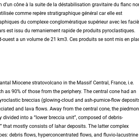
 d’un cône à la suite de la déstabilisation gravitaire du flanc no
utilisée comme repère stratigraphique général car elle est
igraphiques du complexe conglomératique supérieur avec les faci
ars est issu du remaniement rapide de produits pyroclastiques.
-ouest a un volume de 21 km3. Ces produits se sont mis en pla
ntal Miocene stratovolcano in the Massif Central, France, i.e.
h as 90% of those from the periphery. The central cone had an
y pyroclastic breccias (glowing-cloud and ash-pumice-flow deposits
cciated and lava flows. Away from the central cone, the piedmon
lly divided into a “lower breccia unit”, composed of debris-
that mostly consists of lahar deposits. The latter complex
es: debris flows, hyperconcentrated flows, and fluvio-lacustrine