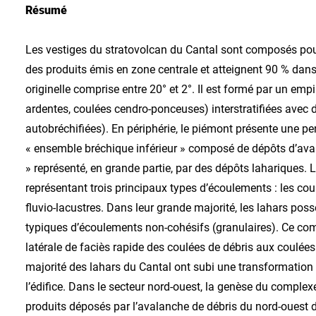
Résumé
Les vestiges du stratovolcan du Cantal sont composés pour
des produits émis en zone centrale et atteignent 90 % dans
originelle comprise entre 20° et 2°. Il est formé par un e
ardentes, coulées cendro-ponceuses) interstratifiées avec 
autobréchifiées). En périphérie, le piémont présente une pent
« ensemble bréchique inférieur » composé de dépôts d’ava
» représenté, en grande partie, par des dépôts lahariques
représentant trois principaux types d’écoulements : les co
fluvio-lacustres. Dans leur grande majorité, les lahars possè
typiques d’écoulements non-cohésifs (granulaires). Ce comp
latérale de faciès rapide des coulées de débris aux coulée
majorité des lahars du Cantal ont subi une transformation 
l’édifice. Dans le secteur nord-ouest, la genèse du compl
produits déposés par l’avalanche de débris du nord-ouest d