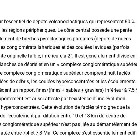
 l’essentiel de dépôts volcanoclastiques qui représentent 80 %
 les régions périphériques. Le cône central possède une pente
mpilement de brèches pyroclastiques primaires (dépôts de nuées
des conglomérats lahariques et des coulées laviques (parfois
e originelle faible, inférieure à 2°. Il est généralement divisé en
lanches de débris et en un « complexe conglomératique supérie
. Le complexe conglomératique supérieur comprend huit faciès
ulées de débris, les coulées hyperconcentrées et les écoulements
dent un rapport fines/(fines + sables + graviers) inférieur à 7,5 
ortement est aussi attesté par l’existence d’une évolution
s hyperconcentrées. Cette évolution de faciès témoigne que la
de l’écoulement par dilution entre 10 et 18 km du centre de
exe conglomératique supérieur n’est pas liée au démantèlement de
atée entre 7,4 et 7,3 Ma. Ce complexe s’est essentiellement édif