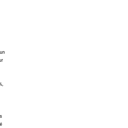
 un
ur
%,
s
ié