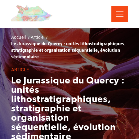
Aller
Panneau de gestion des cookies
au
contenu
principal
Fil
Accueil
Article
Le Jurassique du Quercy : unités lithostratigraphiques,
d'Ariane
stratigraphie et organisation séquentielle, évolution
sédimentaire
ARTICLE
Le Jurassique du Quercy :
unités
lithostratigraphiques,
stratigraphie et
organisation
séquentielle, évolution
sédimentaire