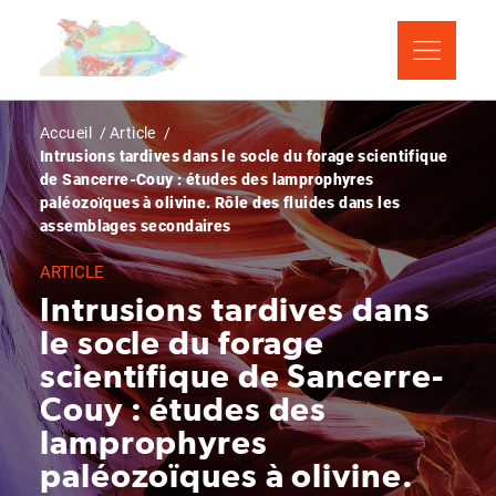
Aller
Panneau de gestion des cookies
au
contenu
principal
Fil
Accueil
Article
Intrusions tardives dans le socle du forage scientifique
d'Ariane
de Sancerre-Couy : études des lamprophyres
paléozoïques à olivine. Rôle des fluides dans les
assemblages secondaires
ARTICLE
Intrusions tardives dans
le socle du forage
scientifique de Sancerre-
Couy : études des
lamprophyres
paléozoïques à olivine.