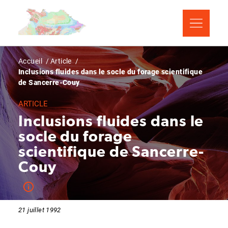
Aller
Panneau de gestion des cookies
au
contenu
principal
Fil
Accueil
Article
Inclusions fluides dans le socle du forage scientifique
d'Ariane
de Sancerre-Couy
ARTICLE
Inclusions fluides dans le
socle du forage
scientifique de Sancerre-
Couy
21 juillet 1992