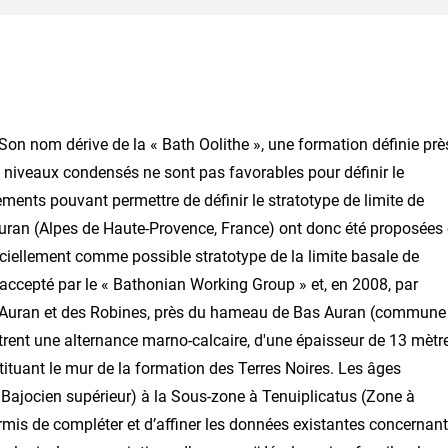
on nom dérive de la « Bath Oolithe », une formation définie prè
s niveaux condensés ne sont pas favorables pour définir le
ements pouvant permettre de définir le stratotype de limite de
 Auran (Alpes de Haute-Provence, France) ont donc été proposées
ciellement comme possible stratotype de la limite basale de
accepté par le « Bathonian Working Group » et, en 2008, par
, d'Auran et des Robines, près du hameau de Bas Auran (commune
rent une alternance marno-calcaire, d'une épaisseur de 13 mètr
tituant le mur de la formation des Terres Noires. Les âges
 Bajocien supérieur) à la Sous-zone à Tenuiplicatus (Zone à
ermis de compléter et d’affiner les données existantes concernant