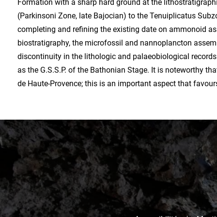
Formation with a sharp hard ground at the lithostratigrap
(Parkinsoni Zone, late Bajocian) to the Tenuiplicatus Sub
completing and refining the existing date on ammonoid 
biostratigraphy, the microfossil and nannoplancton assemb
discontinuity in the lithologic and palaeobiological recor
as the G.S.S.P. of the Bathonian Stage. It is noteworthy th
de Haute-Provence; this is an important aspect that favours