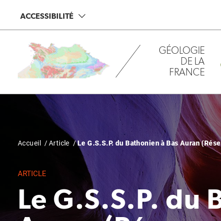
Aller
Panneau de gestion des cookies
ACCESSIBILITÉ
au
contenu
principal
GÉOLOGIE
DE LA
FRANCE
Fil
Accueil
Article
Le G.S.S.P. du Bathonien à Bas Auran (Rés
d'Ariane
ARTICLE
Le G.S.S.P. du 