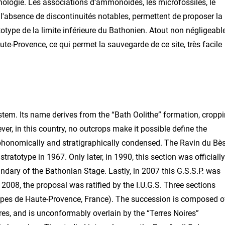
ologie. Les associations d’ammonoïdés, les microfossiles, le
l'absence de discontinuités notables, permettent de proposer la
ype de la limite inférieure du Bathonien. Atout non négligeable
te-Provence, ce qui permet la sauvegarde de ce site, très facile
stem. Its name derives from the “Bath Oolithe” formation, cropp
er, in this country, no outcrops make it possible define the
aphonomically and stratigraphically condensed. The Ravin du Bè
atotype in 1967. Only later, in 1990, this section was officially
ndary of the Bathonian Stage. Lastly, in 2007 this G.S.S.P. was
008, the proposal was ratified by the I.U.G.S. Three sections
Alpes de Haute-Provence, France). The succession is composed o
es, and is unconformably overlain by the “Terres Noires”