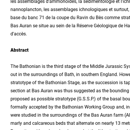
les assemblages d’ammonoïdes, la sédimentologie et l'ichn
nannoplancton, les assemblages ichnologiques et surtout, 
base du banc 71 de la coupe du Ravin du Bès comme stratot
Bas Auran se situe au sein de la Réserve Géologique de Hau
d'accès.
Abstract
The Bathonian is the third stage of the Middle Jurassic Sy
out in the surroundings of Bath, in southern England. Howev
stratotype of the Bathonian Stage, as the succession is t
section at Bas Auran was thus suggested as the bounding str
proposed as possible stratotype (G.S.S.P.) of the basal bou
formally accepted by the Bathonian Working Group and, in 2
were studied in the surroundings of the Bas Auran farm (
marly and calcareous beds that alternate on nearly 13 metr