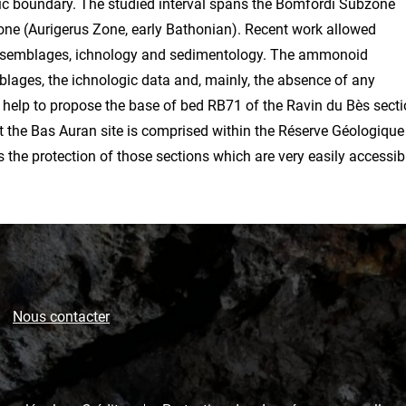
hic boundary. The studied interval spans the Bomfordi Subzone
zone (Aurigerus Zone, early Bathonian). Recent work allowed
assemblages, ichnology and sedimentology. The ammonoid
lages, the ichnologic data and, mainly, the absence of any
ds help to propose the base of bed RB71 of the Ravin du Bès sect
at the Bas Auran site is comprised within the Réserve Géologique
 the protection of those sections which are very easily accessib
Nous contacter