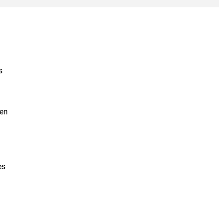
s
 en
es