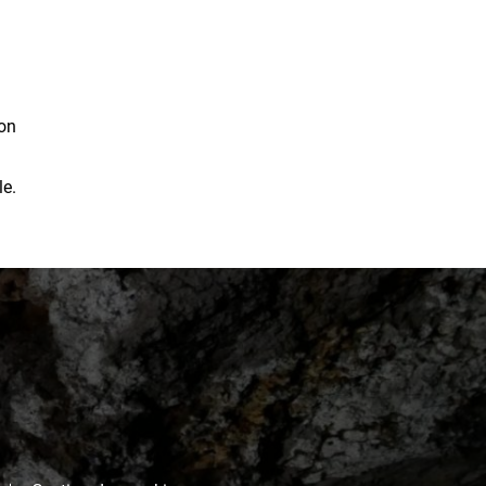
ion
le.