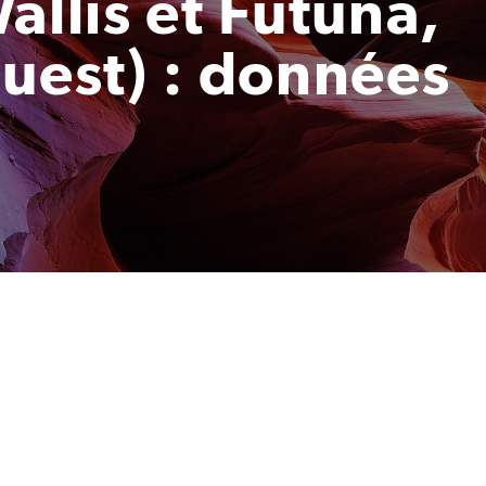
allis et Futuna,
ouest) : données