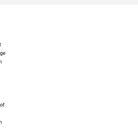
t
age
n
 of
n
n