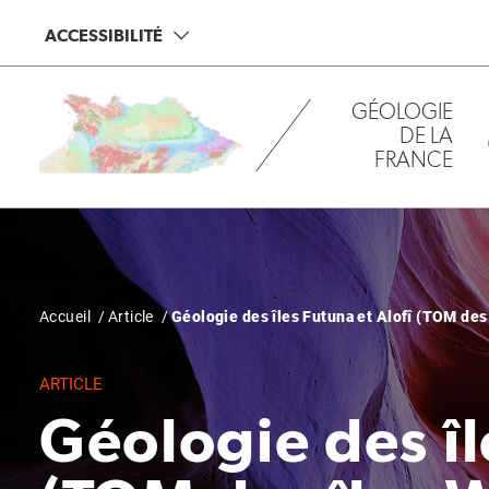
Aller
Panneau de gestion des cookies
ACCESSIBILITÉ
au
contenu
principal
GÉOLOGIE
DE LA
FRANCE
Fil
Accueil
Article
Géologie des îles Futuna et Alofî (TOM des 
d'Ariane
ARTICLE
Géologie des îl