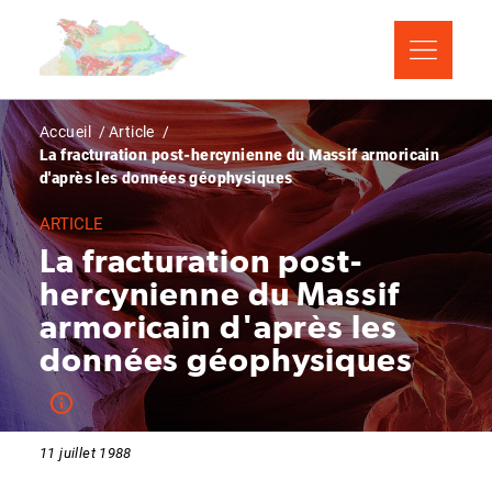
Aller
Panneau de gestion des cookies
au
contenu
principal
Fil
Accueil
Article
La fracturation post-hercynienne du Massif armoricain
d'Ariane
d'après les données géophysiques
ARTICLE
La fracturation post-
hercynienne du Massif
armoricain d'après les
données géophysiques
11 juillet 1988