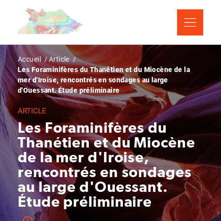
Aller
Panneau de gestion des cookies
au
contenu
principal
Fil
Accueil
Article
Les Foraminifères du Thanétien et du Miocène de la
d'Ariane
mer d'Iroise, rencontrés en sondages au large
d'Ouessant. Étude préliminaire
ARTICLE
Les Foraminifères du
Thanétien et du Miocène
de la mer d'Iroise,
rencontrés en sondages
au large d'Ouessant.
Étude préliminaire