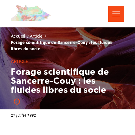
Aller
Panneau de gestion des cookies
au
contenu
principal
Fil
Accueil
Article
Forage scientifique de Sancerre-Couy : les fluides
d'Ariane
libres du socle
ARTICLE
Forage scientifique de
Sancerre-Couy : les
fluides libres du socle
21 juillet 1992