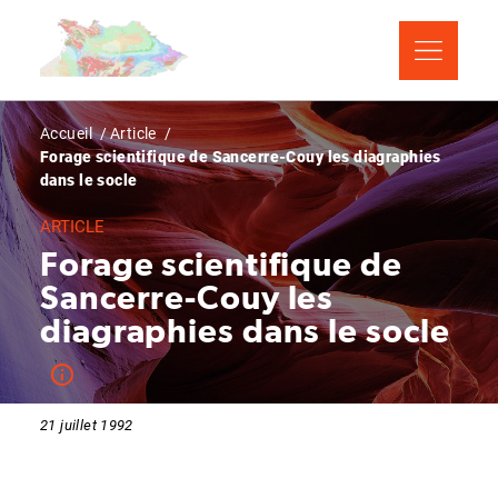
Aller
Panneau de gestion des cookies
au
contenu
principal
Fil
Accueil
Article
Forage scientifique de Sancerre-Couy les diagraphies
d'Ariane
dans le socle
ARTICLE
Forage scientifique de
Sancerre-Couy les
diagraphies dans le socle
21 juillet 1992