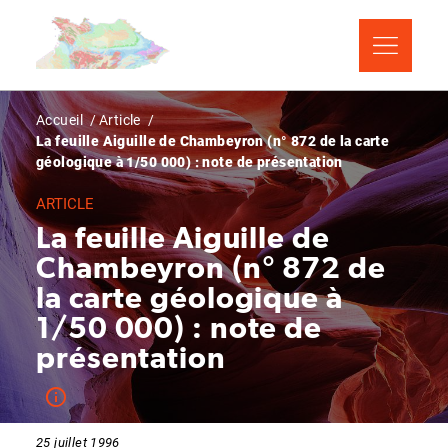
Aller
Panneau de gestion des cookies
au
contenu
principal
Fil
Accueil
Article
La feuille Aiguille de Chambeyron (n° 872 de la carte
d'Ariane
géologique à 1/50 000) : note de présentation
ARTICLE
La feuille Aiguille de
Chambeyron (n° 872 de
la carte géologique à
1/50 000) : note de
présentation
25 juillet 1996