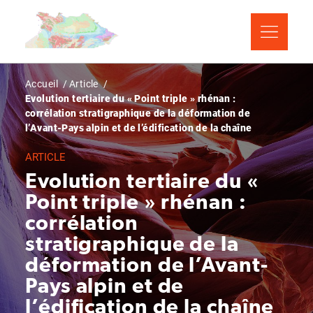
Aller
Panneau de gestion des cookies
au
contenu
principal
Fil
Accueil
Article
Evolution tertiaire du « Point triple » rhénan :
d'Ariane
corrélation stratigraphique de la déformation de
l’Avant-Pays alpin et de l’édification de la chaîne
ARTICLE
Evolution tertiaire du «
Point triple » rhénan :
corrélation
stratigraphique de la
déformation de l’Avant-
Pays alpin et de
l’édification de la chaîne