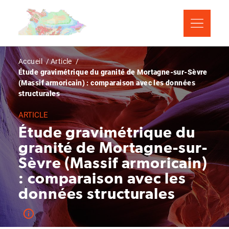
Aller
Panneau de gestion des cookies
au
contenu
principal
Fil
Accueil
Article
Étude gravimétrique du granité de Mortagne-sur-Sèvre
d'Ariane
(Massif armoricain) : comparaison avec les données
structurales
ARTICLE
Étude gravimétrique du
granité de Mortagne-sur-
Sèvre (Massif armoricain)
: comparaison avec les
données structurales