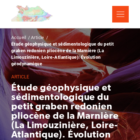
Aller
Panneau de gestion des cookies
au
contenu
principal
Fil
Accueil
Article
Étude géophysique et sédimentologique du petit
d'Ariane
graben redonien pliocène de la Marnière (La
Limouzinière, Loire-Atlantique). Évolution
géodynamique
ARTICLE
Étude géophysique et
sédimentologique du
petit graben redonien
pliocène de la Marnière
(La Limouzinière, Loire-
Atlantique). Évolution