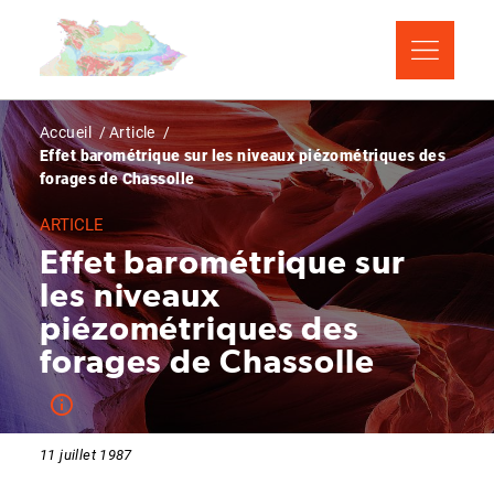
Aller
Panneau de gestion des cookies
au
contenu
principal
Fil
Accueil
Article
Effet barométrique sur les niveaux piézométriques des
d'Ariane
forages de Chassolle
ARTICLE
Effet barométrique sur
les niveaux
piézométriques des
forages de Chassolle
11 juillet 1987