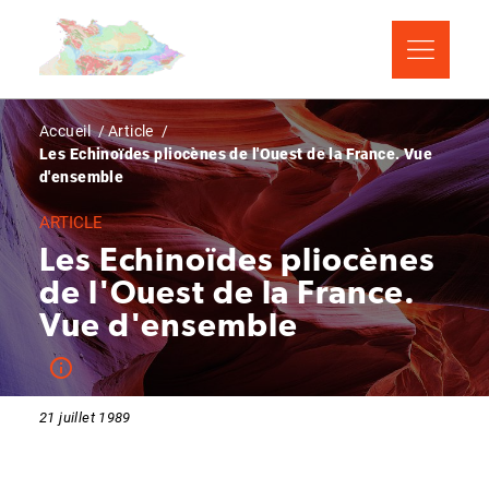
Aller
Panneau de gestion des cookies
au
contenu
principal
Fil
Accueil
Article
Les Echinoïdes pliocènes de l'Ouest de la France. Vue
d'Ariane
d'ensemble
ARTICLE
Les Echinoïdes pliocènes
de l'Ouest de la France.
Vue d'ensemble
21 juillet 1989