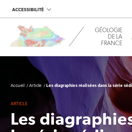
Aller
Panneau de gestion des cookies
ACCESSIBILITÉ
au
contenu
principal
GÉOLOGIE
DE LA
FRANCE
Fil
Accueil
Article
Les diagraphies réalisées dans la série sé
d'Ariane
ARTICLE
Les diagraphies