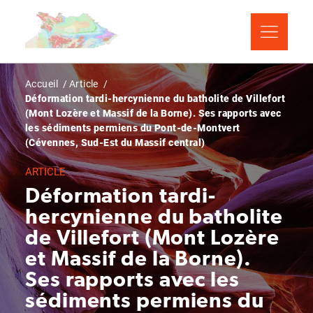
Aller
Panneau de gestion des cookies
au
contenu
principal
Fil
Accueil
Article
Déformation tardi-hercynienne du batholite de Villefort
d'Ariane
(Mont Lozère et Massif de la Borne). Ses rapports avec
les sédiments permiens du Pont-de-Montvert
(Cévennes, Sud-Est du Massif central)
ARTICLE
Déformation tardi-
hercynienne du batholite
de Villefort (Mont Lozère
et Massif de la Borne).
Ses rapports avec les
sédiments permiens du