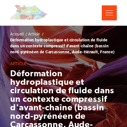
Aller
Panneau de gestion des cookies
au
contenu
principal
Fil
Accueil
Article
Déformation hydroplastique et circulation de fluide
d'Ariane
dans un contexte compressif d'avant-chaîne (bassin
nord-pyrénéen de Carcassonne, Aude-Hérault, France)
ARTICLE
Déformation
hydroplastique et
circulation de fluide dans
un contexte compressif
d'avant-chaîne (bassin
nord-pyrénéen de
Carcassonne, Aude-