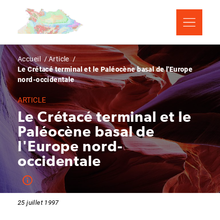
Aller
Panneau de gestion des cookies
au
contenu
principal
Fil
Accueil
Article
Le Crétacé terminal et le Paléocène basal de l'Europe
d'Ariane
nord-occidentale
ARTICLE
Le Crétacé terminal et le
Paléocène basal de
l'Europe nord-
occidentale
25 juillet 1997