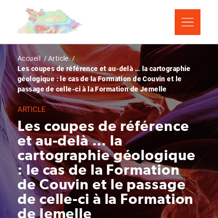
Aller
Panneau de gestion des cookies
au
contenu
principal
Fil
Accueil
Article
Les coupes de référence et au-delà … la cartographie
d'Ariane
géologique : le cas de la Formation de Couvin et le
passage de celle-ci à la Formation de Jemelle
ARTICLE
Les coupes de référence
et au-delà … la
cartographie géologique
: le cas de la Formation
de Couvin et le passage
de celle-ci à la Formation
de Jemelle