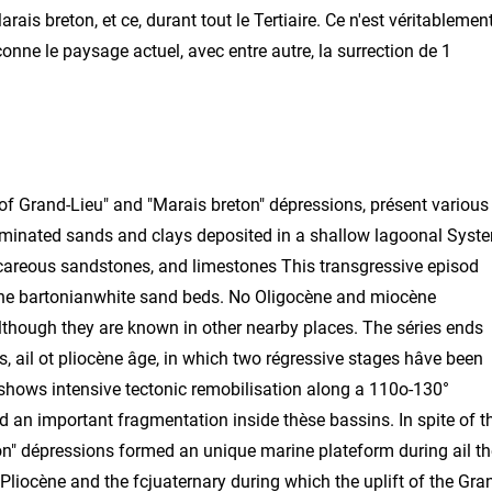
ais breton, et ce, durant tout le Tertiaire. Ce n'est véritablemen
çonne le paysage actuel, avec entre autre, la surrection de 1
of Grand-Lieu" and "Marais breton" dépressions, présent various
laminated sands and clays deposited in a shallow lagoonal Syst
calcareous sandstones, and limestones This transgressive episod
 the bartonianwhite sand beds. No Oligocène and miocène
lthough they are known in other nearby places. The séries ends
s, ail ot pliocène âge, in which two régressive stages hâve been
 shows intensive tectonic remobilisation along a 110o-130°
nd an important fragmentation inside thèse bassins. In spite of t
ton" dépressions formed an unique marine plateform during ail th
 Pliocène and the fcjuaternary during which the uplift of the Gra