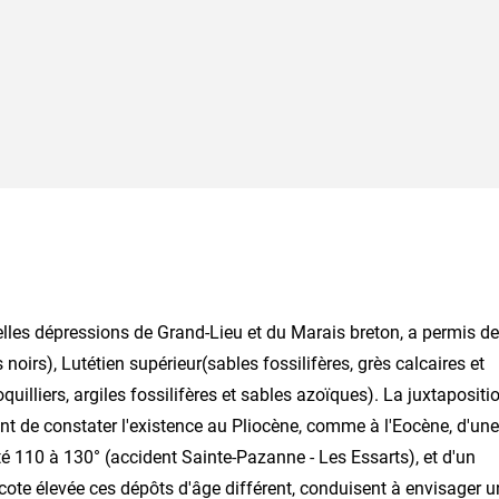
uelles dépressions de Grand-Lieu et du Marais breton, a permis de
noirs), Lutétien supérieur(sables fossilifères, grès calcaires et
quilliers, argiles fossilifères et sables azoïques). La juxtapositi
tent de constater l'existence au Pliocène, comme à l'Eocène, d'une
té 110 à 130° (accident Sainte-Pazanne - Les Essarts), et d'un
te élevée ces dépôts d'âge différent, conduisent à envisager u