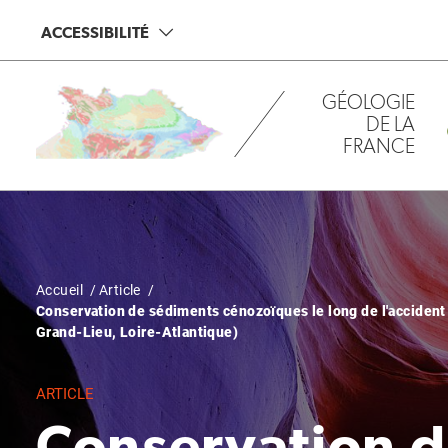
Aller
Panneau de gestion des cookies
ACCESSIBILITÉ
au
contenu
principal
GÉOLOGIE
DE LA
FRANCE
Fil
Accueil
Article
Conservation de sédiments cénozoïques le long de l'accident
d'Ariane
Grand-Lieu, Loire-Atlantique)
ARTICLE
Conservation d