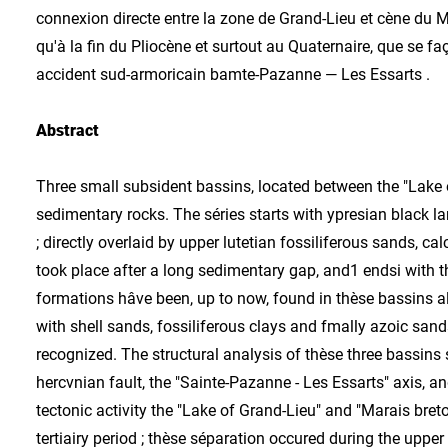
connexion directe entre la zone de Grand-Lieu et cène du Mar
qu'à la fin du Pliocène et surtout au Quaternaire, que se fa
accident sud-armoricain bamte-Pazanne — Les Essarts .
Abstract
Three small subsident bassins, located between the "Lake 
sedimentary rocks. The séries starts with ypresian black 
; directly overlaid by upper lutetian fossiliferous sands, 
took place after a long sedimentary gap, and1 endsi with
formations hâve been, up to now, found in thèse bassins a
with shell sands, fossiliferous clays and fmally azoic sand
recognized. The structural analysis of thèse three bassins
hercvnian fault, the "Sainte-Pazanne - Les Essarts" axis, a
tectonic activity the "Lake of Grand-Lieu" and "Marais bre
tertiairy period ; thèse séparation occured during the upper