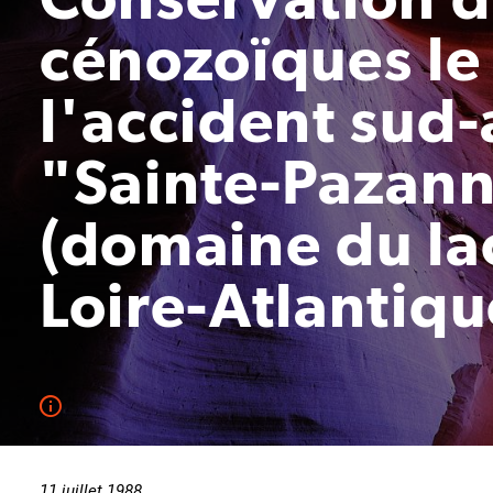
cénozoïques le
l'accident sud
"Sainte-Pazanne
(domaine du la
Loire-Atlantiqu
11 juillet 1988