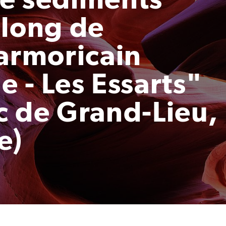
 long de
-armoricain
 - Les Essarts"
c de Grand-Lieu,
e)