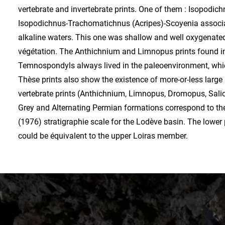
vertebrate and invertebrate prints. One of them : Isopodich
Isopodichnus-Trachomatichnus (Acripes)-Scoyenia associat
alkaline waters. This one was shallow and well oxygenated 
végétation. The Anthichnium and Limnopus prints found in
Temnospondyls always lived in the paleoenvironment, whic
Thèse prints also show the existence of more-or-less large 
vertebrate prints (Anthichnium, Limnopus, Dromopus, Salich
Grey and Alternating Permian formations correspond to t
(1976) stratigraphie scale for the Lodève basin. The lowe
could be équivalent to the upper Loiras member.