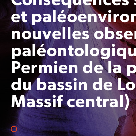
et paléoenvir
nouvelles obse
paléontologiqu
Permien de la p
du bassin de L
Massif central)