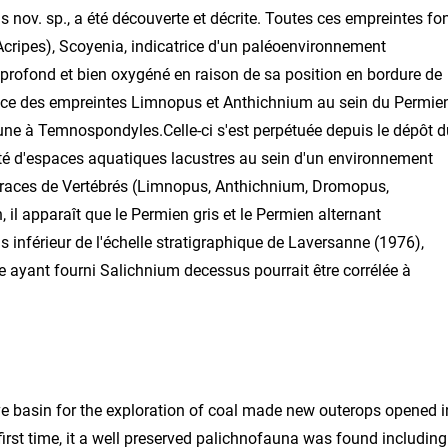
 nov. sp., a été découverte et décrite. Toutes ces empreintes fo
Acripes), Scoyenia, indicatrice d'un paléoenvironnement
u profond et bien oxygéné en raison de sa position en bordure de
stance des empreintes Limnopus et Anthichnium au sein du Permie
une à Temnospondyles.Celle-ci s'est perpétuée depuis le dépôt d
nité d'espaces aquatiques lacustres au sein d'un environnement
 traces de Vertébrés (Limnopus, Anthichnium, Dromopus,
 il apparaît que le Permien gris et le Permien alternant
inférieur de l'échelle stratigraphique de Laversanne (1976),
 ayant fourni Salichnium decessus pourrait être corrélée à
e basin for the exploration of coal made new outerops opened i
first time, it a well preserved palichnofauna was found including