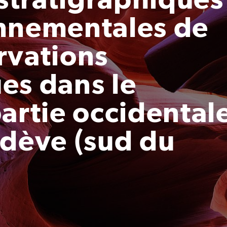
onnementales de
rvations
es dans le
artie occidental
odève (sud du