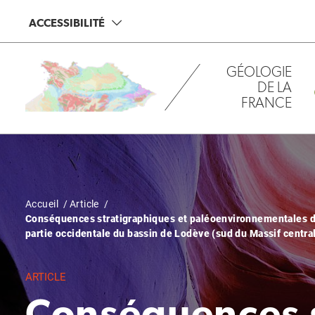
Aller
Panneau de gestion des cookies
ACCESSIBILITÉ
au
contenu
principal
GÉOLOGIE
DE LA
FRANCE
Fil
Accueil
Article
Conséquences stratigraphiques et paléoenvironnementales de
d'Ariane
partie occidentale du bassin de Lodève (sud du Massif centra
ARTICLE
Conséquences 