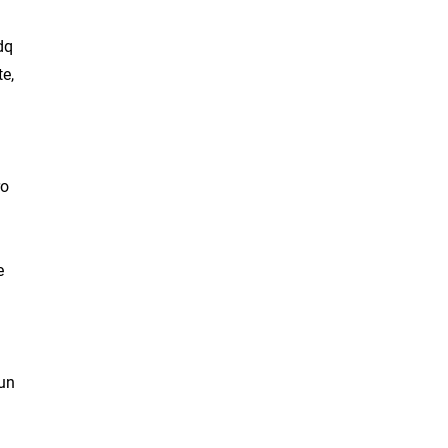
dq
e,
ro
e
 un