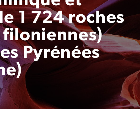
e 1 724 roches
 filoniennes)
es Pyrénées
ne)