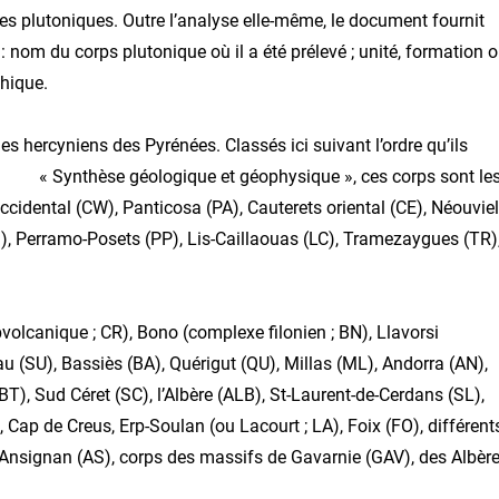
es plutoniques. Outre l’analyse elle-même, le document fournit
 nom du corps plutonique où il a été prélevé ; unité, formation 
phique.
es hercyniens des Pyrénées. Classés ici suivant l’ordre qu’ils
la « Synthèse géologique et géophysique », ces corps sont le
ccidental (CW), Panticosa (PA), Cauterets oriental (CE), Néouviel
MI), Perramo-Posets (PP), Lis-Caillaouas (LC), Tramezaygues (TR)
ubvolcanique ; CR), Bono (complexe filonien ; BN), Llavorsi
au (SU), Bassiès (BA), Quérigut (QU), Millas (ML), Andorra (AN),
), Sud Céret (SC), l’Albère (ALB), St-Laurent-de-Cerdans (SL),
Cap de Creus, Erp-Soulan (ou Lacourt ; LA), Foix (FO), différent
 Ansignan (AS), corps des massifs de Gavarnie (GAV), des Albèr