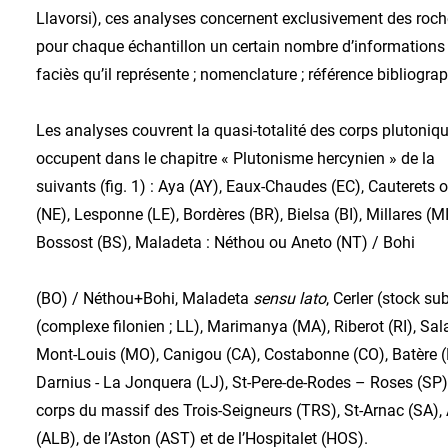
Llavorsi), ces analyses concernent exclusivement des roch
pour chaque échantillon un certain nombre d’informations :
faciès qu’il représente ; nomenclature ; référence bibliogra
Les analyses couvrent la quasi-totalité des corps plutoniqu
occupent dans le chapitre « Plutonisme hercynien » de 
suivants (fig. 1) : Aya (AY), Eaux-Chaudes (EC), Cauterets o
(NE), Lesponne (LE), Bordères (BR), Bielsa (BI), Millares (
Bossost (BS), Maladeta : Néthou ou Aneto (NT) / Bohi
(BO) / Néthou+Bohi, Maladeta
sensu lato
, Cerler (stock s
(complexe filonien ; LL), Marimanya (MA), Riberot (RI), Sal
Mont-Louis (MO), Canigou (CA), Costabonne (CO), Batère (BT
Darnius - La Jonquera (LJ), St-Pere-de-Rodes – Roses (SP), 
corps du massif des Trois-Seigneurs (TRS), St-Arnac (SA),
(ALB), de l’Aston (AST) et de l’Hospitalet (HOS).