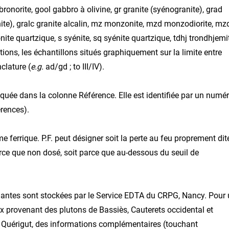
onorite, gool gabbro à olivine, gr granite (syénogranite), grad
ite), gralc granite alcalin, mz monzonite, mzd monzodiorite, mz
quartzique, s syénite, sq syénite quartzique, tdhj trondhjemit
cations, les échantillons situés graphiquement sur la limite entre
clature (
e.g.
ad/gd ; to III/IV).
quée dans la colonne Référence. Elle est identifiée par un numé
érences).
me ferrique. P.F. peut désigner soit la perte au feu proprement dit
arce que non dosé, soit parce que au-dessous du seuil de
dantes sont stockées par le Service EDTA du CRPG, Nancy. Pour
ux provenant des plutons de Bassiès, Cauterets occidental et
t Quérigut, des informations complémentaires (touchant