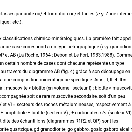
lassés par unité ou/et formation ou/et faciès (
e.g.
Zone interne
que ; etc.).
x classifications chimico-minéralogiques. La première fait appel
t chaque case correspond à un type pétrographique (
e.g
. granodiori
 QP et AB (La Roche, 1964 ; Debon et Le Fort, 1983,1988). Comm
n un certain nombre de cases dont chacune représente un type
e au travers du diagramme AB (fig. 4) grâce à son découpage en
une composition minéralogique spécifique. Ainsi, I, II et III =
: muscovite > biotite (en volume ; secteur I) ; biotite > muscovi
, accompagnée soit de rare muscovite secondaire, soit d’un peu
, V et VI = secteurs des roches métalumineuses, respectivement à 
 ± amphibole ± biotite (secteur V) ; ± carbonates
etc
. (secteur VI)
t dite des échantillons (diagrammes R1R2 et QP) sont les
orite quartzique, gd granodiorite, go gabbro, goalc gabbro alcali