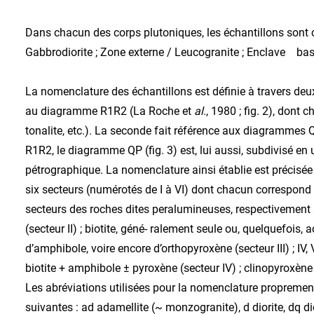
Dans chacun des corps plutoniques, les échantillons sont c
Gabbrodiorite ; Zone externe / Leucogranite ; Enclave basi
La nomenclature des échantillons est définie à travers deu
au diagramme R1R2 (La Roche et
al
., 1980 ; fig. 2), don
tonalite, etc.). La seconde fait référence aux diagrammes
R1R2, le diagramme QP (fig. 3) est, lui aussi, subdivisé e
pétrographique. La nomenclature ainsi établie est précisé
six secteurs (numérotés de I à VI) dont chacun correspond à 
secteurs des roches dites peralumineuses, respectivement à 
(secteur II) ; biotite, géné- ralement seule ou, quelquefois
d’amphibole, voire encore d’orthopyroxène (secteur III) ; IV
biotite + amphibole ± pyroxène (secteur IV) ; clinopyroxène
Les abréviations utilisées pour la nomenclature propremen
suivantes : ad adamellite (~ monzogranite), d diorite, dq di