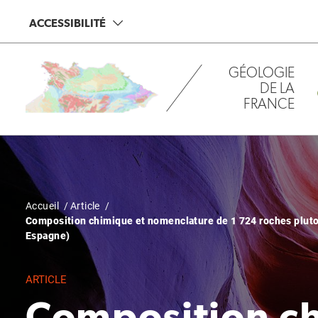
Aller
Panneau de gestion des cookies
ACCESSIBILITÉ
au
contenu
principal
GÉOLOGIE
DE LA
FRANCE
Fil
Accueil
Article
Composition chimique et nomenclature de 1 724 roches pluto
d'Ariane
Espagne)
ARTICLE
Composition ch