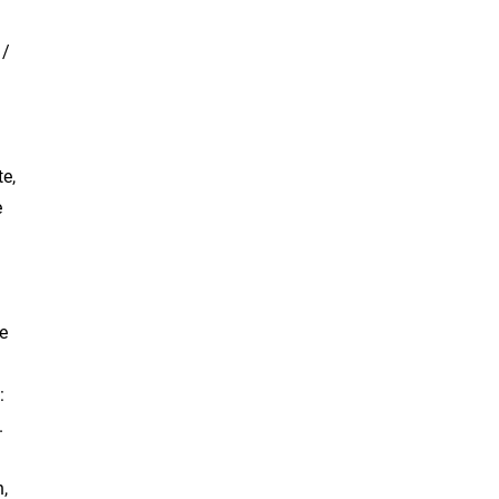
 /
te,
e
te
:
.
n,