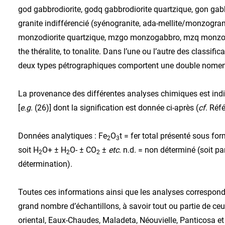
god gabbrodiorite, godq gabbrodiorite quartzique, gon gabbr
granite indifférencié (syénogranite, ada-mellite/monzogran
monzodiorite quartzique, mzgo monzogabbro, mzq monzonite 
the théralite, to tonalite. Dans l’une ou l’autre des classifi
deux types pétrographiques comportent une double nomen
La provenance des différentes analyses chimiques est indi
[
e.g
. (26)] dont la signification est donnée ci-après (
cf
. Réf
Données analytiques : Fe
O
t = fer total présenté sous for
2
3
soit H
O+ ± H
O- ± CO
±
etc
. n.d. = non déterminé (soit p
2
2
2
détermination).
Toutes ces informations ainsi que les analyses correspon
grand nombre d’échantillons, à savoir tout ou partie de ce
oriental, Eaux-Chaudes, Maladeta, Néouvielle, Panticosa e