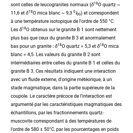
18
sont celles de leucogranites normaux (
δ
O quartz ~
18
0
11,6 et
δ
O mica blanc ~ 9,3
I
) et correspondent
00
à une température isotopique de l'ordre de 550 °C.
18
Les
δ
O obtenus sur le granite B 1 sont nettement
plus bas que ceux du granite B 3 et anormalement
18
18
bas pour un granite :
δ
O quartz = 5,3 et
δ
O mica
blanc = 4,5. Les valeurs du granite B 2 sont
intermédiaires entre celles du granite B 1 et celles du
granite B 3. Ces résultats indiquent une interaction
avec un fluide externe, d'origine météorique, à un
stade magmatique, dans la partie supérieure de la
coupole. Le caractère précoce de l'interaction est
argumenté par les caractéristiques magmatiques des
échantillons, par les fractionnements quartz-
muscovite correspondant à des températures de
l'ordre de 580 ± 50°C, par les pourcentages en poids