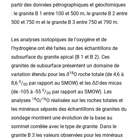
partir des données pétrographiques et géochimiques
: le granite B 1 entre 100 et 500 m, le granite B 2 entre
500 et 750 m et le granite B 3 entre 750 et 790 m.
Les analyses isotopiques de l'oxygène et de
l'hydrogène ont été faites sur des échantillons de
subsurface du granite apical (B 1 et B 2). Ces
granites de subsurface présentent un domaine de
18
variation étendu pour les
δ
O roche totale (de 4,6 à
0
8,6
/
par rapport au SMOW) et les
δD
des micas
00
0
(de -105 à -55
/
par rapport au SMOW). Les
00
18
16
analyses
O/
O réalisées sur les roches totales et
les minéraux séparés des échantillons de granites du
sondage montrent une évolution de la base au
sommet corrélée avec le type de granite. Dans le
granite B 3 les valeurs observées pour les minéraux