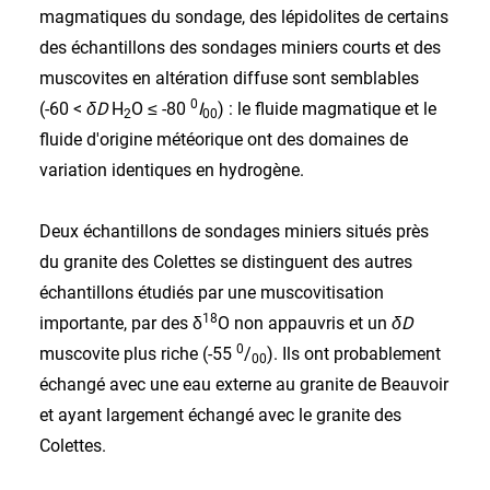
magmatiques du sondage, des lépidolites de certains
des échantillons des sondages miniers courts et des
muscovites en altération diffuse sont semblables
0
(-60 <
δD
H
O ≤ -80
I
) : le fluide magmatique et le
2
00
fluide d'origine météorique ont des domaines de
variation identiques en hydrogène.
Deux échantillons de sondages miniers situés près
du granite des Colettes se distinguent des autres
échantillons étudiés par une muscovitisation
18
importante, par des δ
O non appauvris et un
δD
0
muscovite plus riche (-55
/
). Ils ont probablement
00
échangé avec une eau externe au granite de Beauvoir
et ayant largement échangé avec le granite des
Colettes.