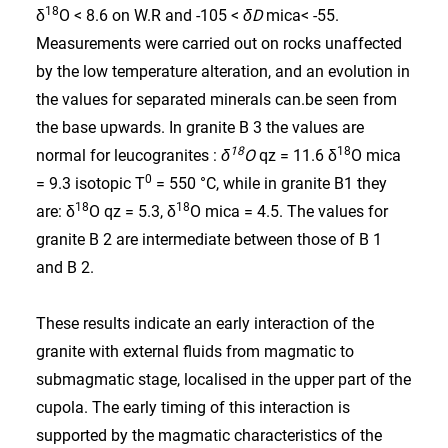
18
δ
O < 8.6 on W.R and -105 <
δD
mica< -55.
Measurements were carried out on rocks unaffected
by the low temperature alteration, and an evolution in
the values for separated minerals can.be seen from
the base upwards. In granite B 3 the values are
18
18
normal for leucogranites :
δ
O
qz = 11.6 δ
O mica
0
= 9.3 isotopic T
= 550 °C, while in granite B1 they
18
18
are: δ
O qz = 5.3, δ
O mica = 4.5. The values for
granite B 2 are intermediate between those of B 1
and B 2.
These results indicate an early interaction of the
granite with external fluids from magmatic to
submagmatic stage, localised in the upper part of the
cupola. The early timing of this interaction is
supported by the magmatic characteristics of the