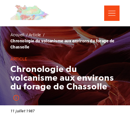
Aller
Panneau de gestion des cookies
au
contenu
principal
Fil
Accueil
Article
Chronologie du volcanisme aux environs du forage de
d'Ariane
Chassolle
ARTICLE
Chronologie du
volcanisme aux environs
du forage de Chassolle
11 juillet 1987