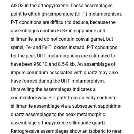
Al2O3 in the orthopyroxene. These assemblages
point to ultrahigh-temperature (UHT) metamorphism.
P-T conditions are difficult to deduce, because the
assemblages contain Fe3+ in sapphirine and
sillimanite, and do not contain coeval garnet, but
spinel, Fe- and Fe-Ti oxides instead. P-T conditions
for the peak UHT metamorphism are estimated to
have been 950 °C and 8.5-9 kb. An assemblage of
impure corundum associated with quartz may also
have formed during the UHT metamorphism.
Unravelling the assemblages indicates a
counterclockwise P-T path from an early cordierite-
sillimanite assemblage via a subsequent sapphirine-
quartz assemblage to the peak metamorphic
assemblage orthopyroxene-sillimanite-quartz.
Retrogressive assemblages show an isobaric to near