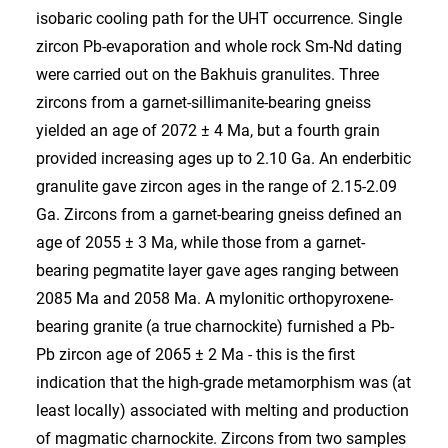
isobaric cooling path for the UHT occurrence. Single
zircon Pb-evaporation and whole rock Sm-Nd dating
were carried out on the Bakhuis granulites. Three
zircons from a garnet-sillimanite-bearing gneiss
yielded an age of 2072 ± 4 Ma, but a fourth grain
provided increasing ages up to 2.10 Ga. An enderbitic
granulite gave zircon ages in the range of 2.15-2.09
Ga. Zircons from a garnet-bearing gneiss defined an
age of 2055 ± 3 Ma, while those from a garnet-
bearing pegmatite layer gave ages ranging between
2085 Ma and 2058 Ma. A mylonitic orthopyroxene-
bearing granite (a true charnockite) furnished a Pb-
Pb zircon age of 2065 ± 2 Ma - this is the first
indication that the high-grade metamorphism was (at
least locally) associated with melting and production
of magmatic charnockite. Zircons from two samples