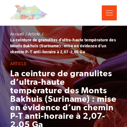
Aller
Panneau de gestion des cookies
au
contenu
principal
Fil
Accueil
Article
La ceinture de granulites d’ultra-haute température des
d'Ariane
Monts Bakhuis (Suriname) : mise en évidence d’un
chemin P-T anti-horaire à 2,07-2,05 Ga
ARTICLE
La ceinture de granulites
d’ultra-haute
température des Monts
Bakhuis (Suriname) : mise
en évidence d’un chemin
P-T anti-horaire à 2,07-
2,05 Ga