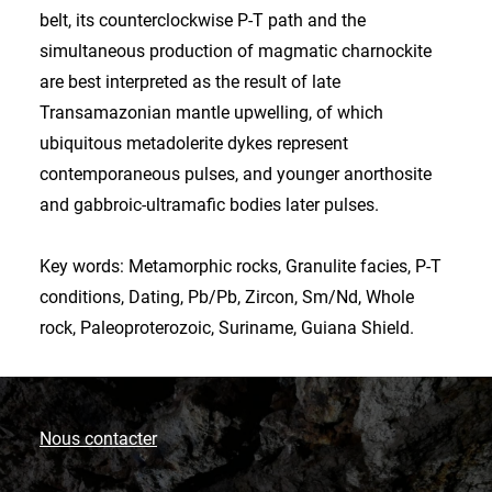
belt, its counterclockwise P-T path and the
simultaneous production of magmatic charnockite
are best interpreted as the result of late
Transamazonian mantle upwelling, of which
ubiquitous metadolerite dykes represent
contemporaneous pulses, and younger anorthosite
and gabbroic-ultramafic bodies later pulses.
Key words: Metamorphic rocks, Granulite facies, P-T
conditions, Dating, Pb/Pb, Zircon, Sm/Nd, Whole
rock, Paleoproterozoic, Suriname, Guiana Shield.
Nous contacter