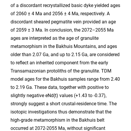
of a discordant recrystallized basic dyke yielded ages
of 2060 ± 4 Ma and 2056 ± 4 Ma, respectively. A
discordant sheared pegmatite vein provided an age
of 2059 ± 3 Ma. In conclusion, the 2072–2055 Ma
ages are interpreted as the age of granulite
metamorphism in the Bakhuis Mountains, and ages
older than 2.07 Ga, and up to 2.15 Ga, are considered
to reflect an inherited component from the early
Transamazonian protoliths of the granulite. TDM
model ages for the Bakhuis samples range from 2.40
to 2.19 Ga. These data, together with positive to
slightly negative eNd(t) values (+1.43 to -0.37),
strongly suggest a short crustal-residence time. The
isotopic investigations thus demonstrate that the
high-grade metamorphism in the Bakhuis belt
occurred at 2072-2055 Ma, without significant