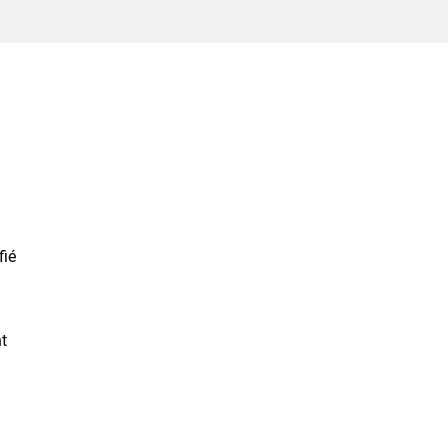
fié
nt