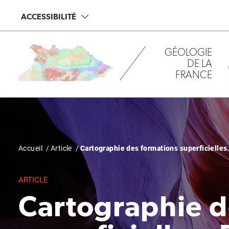
Aller
Panneau de gestion des cookies
ACCESSIBILITÉ
au
contenu
principal
GÉOLOGIE
DE LA
FRANCE
Fil
Accueil
Article
Cartographie des formations superficielles
d'Ariane
ARTICLE
Cartographie d