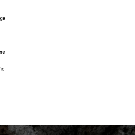
dge
ere
ic