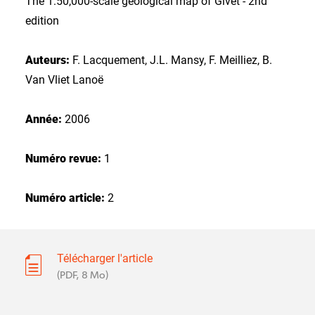
The 1:50,000-scale geological map of Givet - 2nd
edition
Auteurs:
F. Lacquement, J.L. Mansy, F. Meilliez, B.
Van Vliet Lanoë
Année:
2006
Numéro revue:
1
Numéro article:
2
Télécharger l'article
(PDF, 8 Mo)