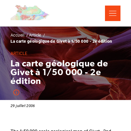
Aller
Panneau de gestion des cookies
au
contenu
principal
Fil
Accueil
Article
La carte géologique de Givet à 1/50 000 - 2e édition
d'Ariane
ARTICLE
La carte géologique de
Givet à 1/50 000 - 2e
édition
29 juillet 2006