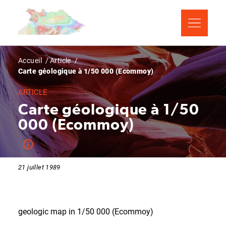
Aller
Panneau de gestion des cookies
au
contenu
principal
Fil
Accueil
Article
Carte géologique à 1/50 000 (Ecommoy)
d'Ariane
ARTICLE
Carte géologique à 1/50
000 (Ecommoy)
21 juillet 1989
geologic map in 1/50 000 (Ecommoy)