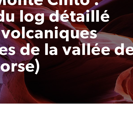
u log détaillé
 volcaniques
s de la vallée d
orse)