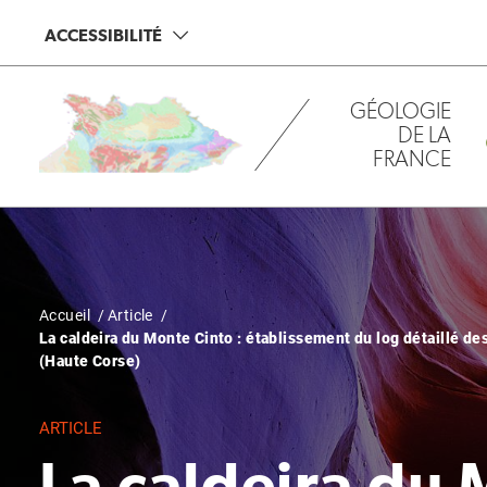
Aller
Panneau de gestion des cookies
ACCESSIBILITÉ
au
contenu
principal
GÉOLOGIE
DE LA
FRANCE
Fil
Accueil
Article
La caldeira du Monte Cinto : établissement du log détaillé de
d'Ariane
(Haute Corse)
ARTICLE
La caldeira du 