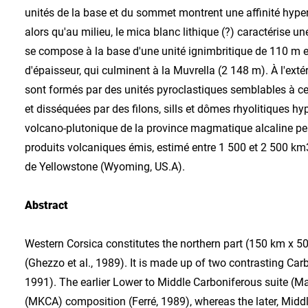
unités de la base et du sommet montrent une affinité hyper
alors qu'au milieu, le mica blanc lithique (?) caractérise 
se compose à la base d'une unité ignimbritique de 110 m e
d'épaisseur, qui culminent à la Muvrella (2 148 m). À l'extér
sont formés par des unités pyroclastiques semblables à cell
et disséquées par des filons, sills et dômes rhyolitiques 
volcano-plutonique de la province magmatique alcaline pe
produits volcaniques émis, estimé entre 1 500 et 2 500 km
de Yellowstone (Wyoming, US.A).
Abstract
Western Corsica constitutes the northern part (150 km x 50 km) of the 400 km-long, 50 km-wide Corsican-Sardinian batholith (Ghezzo et al., 1989). It is made up of two contrasting Carboniferous magma suites (Orsini, 1980 ; Rossi and Cocherie, 1991). The earlier Lower to Middle Carboniferous suite (Marre et al., 1982; Cocherie et al., 1992), is of Mg-K calc-alkaline (MKCA) composition (Ferré, 1989), whereas the later, Middle to Upper Carboniferous suite (Cocherie, 1984), is dominantly calc-alkaline (CASS) (Bralia et al., 1980; Poli et al., 1989). The plutonic rocks intruded Lower Palaeozoic metamorphic units, now preserved as enclaves and rafts (Palagi et al., 1985; Ménot and Orsini, 1990). The batholith was unroofed by ero- sion and then intruded and overlain by volcanic deposits. In northwestern Corsica, two separate episodes of late to post-Variscan volcanic activity have been defined (Vellutini, 1977; Cozzupoli et al., 1990). An Early Permian episode is represented by rocks of the andesite-dacite-rhyolite high-K calc-alkaline suite. The age of the second episode is as yet poorly constrained, palaeontological determinations have yielded Late Permian age. Volcanic formations preserved within Scandalo-Senino and Monte Cinto cauldrons belong to the basalt-trachyte-comenditic rhyolite alkaline silica-(over) saturated suite. Gabbro, monzonite and alkali-feldspar granite constitute the plutonic equivalents emplaced at 2 000 m depths (Vellutini, 1977; Bonin, 1980,1988; Bonin et al., 1987; Johansen, 1988; Platevoet, 1990; Egeberg et al., 1993). The Monte Cinto massif is a caldera-bearing alkaline complex, where more than 80% of the total area is occupied by volcanic rocks . As the caldera is now largely eroded the term "cauldron" is preferred (Smith and Bailey, 1968). Tertiary tectonic movements created relief which has been highly dissected by Quaternary glaciers. The upper Asco valley is a 10 km-long NE- trending natural cross-section within the interior of the caldera along which relief reaches 1 400 m between Asco vil- lage and the summit of Muvrella and 2 000 m between Asco and Monte Cinto. Three major units are very well exposed and the complete stratigraphie sequence cun be observed through a thickness of as much as 2 000 m (figure 1). The aim of this paper is to detail the stratigraphie succession on a trail along the Stranciacone valley, from the border fault marked by the Santonaccia, Casanovaccia and Corbica valleys, which join the Stranciacone valley at 660 m elevation, up To the summit of Muvrella (2 148 m) (Mercury et al., 1992). The lower series The lower series is exposed from the caldera border fault (660 m elevation) to beyond the Manica bridge (995 m elevation). This marks the onset of the alkaline volcanic activity, and is composed of eight units forming two subseries which have been distinguished on the basis of the 40° angular unconformity which seperates the two subseries and a difference in general colour, the lower subseries being greyish-green, and the upper one dark green to violet (figure 1). The lower subseries. Along the D147 road from the Osso di Pino Spring to beyond the Roggia bridge (788 m elevation), three subvertical eruptive units (numbered 1 to 3) are exposed near the border fault. They are heavily intruded by late rhyolitic dykes 1 to 8 m-thick and a large border dome, as much as 1 km in diameter from Casanovaccia valley to Osso di Pino Spring. Intrusive rocks everywhere show lobate contacts, suggesting emplacement within somewhat ductile and not entirely consolidated host rocks. Each unit is about 110 m-thick and composed of three sequences (figure 2): 1) A volcano-sedimentary sequence, O.5-15 m-thick and averaging 10 m-thick, composed of epiclastites and/or pelites deposited in shallow lacustrine environments; 2) A sequence, 5-7 m-thick, of ash-fall tuffs and cinerites, essentially in units 2 and 3, in fine-grained beds 10 cm to 1 m-thick. 3) A thick pyroclastic sequence, averaging 95 m-thick, of mas- sive tuff in dark, metre-thick, clast-bearing beds. The tuff is generally porphyritic, with phenocrysts of alkali feldspar, skeletal quartz and oxides, and contains lithic clasts and devitrified pumice in a groundmass of alkali feldspar, quartz and dark minerals converted to chlorite. Dykelefs of black retinite (completely devitrified obsidian) 10-20 cm thick, form "rheodykes" pressed from the compacting pyroclustic deposits. Zircon typology (Pupin, 1976, 1980) on sample Ul (unit 1) is typical of alkaline felsic rocks (figure 5). Chemically. the rocks are persilicic, slightly peraluminous (0.16 to 1.33% CIPW-normative corundum) and show alkaline affinities, with relatively low Na2 0 content