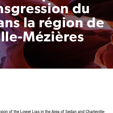
nsgression du
dans la région de
lle-Mézières
sion of the Lower Lias in the Area of Sedan and Charleville-