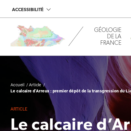
Aller
Panneau de gestion des cookies
ACCESSIBILITÉ
au
contenu
principal
GÉOLOGIE
DE LA
FRANCE
Fil
Accueil
Article
Le calcaire d’Arreux : premier dépôt de la transgression du L
d'Ariane
ARTICLE
Le calcaire d’A