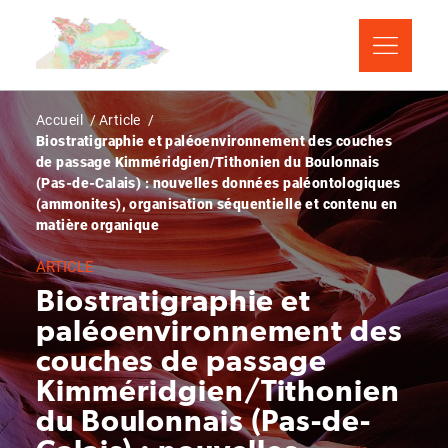
Aller
Panneau de gestion des cookies
au
contenu
principal
Fil
Accueil
Article
Biostratigraphie et paléoenvironnement des couches
d'Ariane
de passage Kimméridgien/Tithonien du Boulonnais
(Pas-de-Calais) : nouvelles données paléontologiques
(ammonites), organisation séquentielle et contenu en
matière organique
ARTICLE
Biostratigraphie et
paléoenvironnement des
couches de passage
Kimméridgien/Tithonien
du Boulonnais (Pas-de-