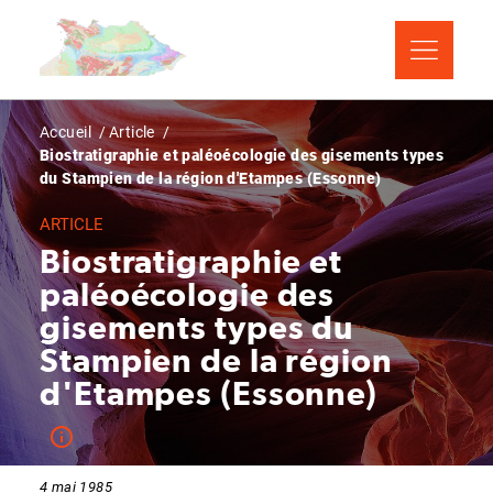
Aller
Panneau de gestion des cookies
au
contenu
principal
Fil
Accueil
Article
Biostratigraphie et paléoécologie des gisements types
d'Ariane
du Stampien de la région d'Etampes (Essonne)
ARTICLE
Biostratigraphie et
paléoécologie des
gisements types du
Stampien de la région
d'Etampes (Essonne)
4 mai 1985