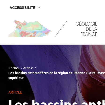
Aller
Panneau de gestion des cookies
ACCESSIBILITÉ
au
contenu
principal
GÉOLOGIE
DE LA
FRANCE
Fil
Accueil
Article
Les bassins anthracifères de la région de Roanne (Loire, Mass
d'Ariane
supérieur
ARTICLE
Les bassins ant