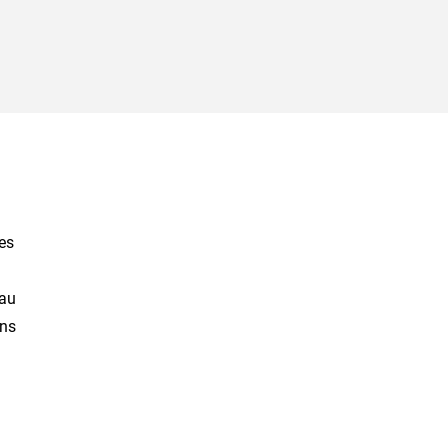
es
 au
ons