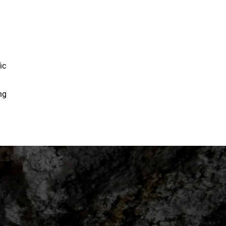
ic
ng