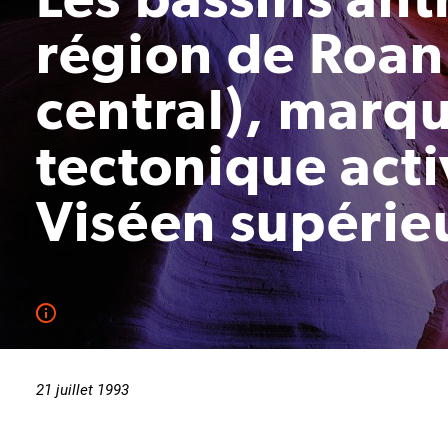
région de Roann
central), marq
tectonique acti
Viséen supérie
21 juillet 1993