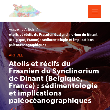
Aller
Panneau de gestion des cookies
au
contenu
principal
Fil
Accueil
Article
Atolls et récifs du Frasnien du Synclinorium de Dinant
d'Ariane
(Belgique, France) : sédimentologie et implications
paléocéanographiques
ARTICLE
Atolls et récifs du
Frasnien du Synclinorium
de Dinant (Belgique,
France) : sédimentologie
et implications
paléocéanographiques