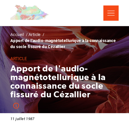
Aller
Panneau de gestion des cookies
au
contenu
principal
Fil
Accueil
Article
Apport de l'audio-magnétotellurique à la connaissance
d'Ariane
du socle fissuré du Cézallier
ARTICLE
Apport de l'audio-
magnétotellurique à la
connaissance du socle
fissuré du Cézallier
11 juillet 1987