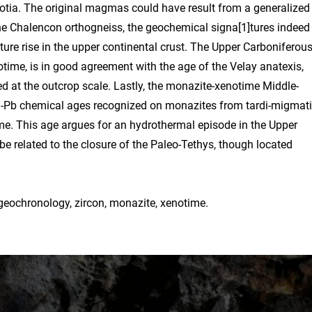
otia. The original magmas could have result from a generalized
 the Chalencon orthogneiss, the geochemical signa[1]tures indeed
ture rise in the upper continental crust. The Upper Carboniferou
time, is in good agreement with the age of the Velay anatexis,
d at the outcrop scale. Lastly, the monazite-xenotime Middle-
-Pb chemical ages recognized on monazites from tardi-migmati
ome. This age argues for an hydrothermal episode in the Upper
 be related to the closure of the Paleo-Tethys, though located
 geochronology, zircon, monazite, xenotime.