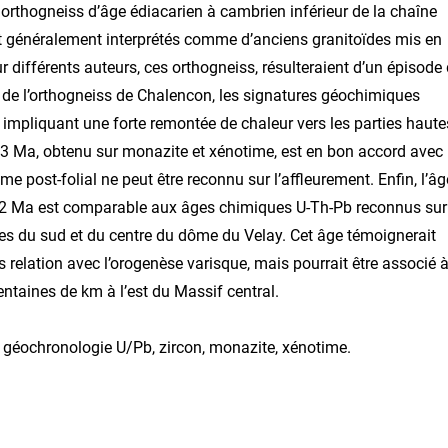
 orthogneiss d’âge édiacarien à cambrien inférieur de la chaîne
nt généralement interprétés comme d’anciens granitoïdes mis en
ur différents auteurs, ces orthogneiss, résulteraient d’un épisode
as de l’orthogneiss de Chalencon, les signatures géochimiques
 impliquant une forte remontée de chaleur vers les parties haute
1±3 Ma, obtenu sur monazite et xénotime, est en bon accord avec
e post-folial ne peut être reconnu sur l’affleurement. Enfin, l’âg
2 Ma est comparable aux âges chimiques U-Th-Pb reconnus sur
ues du sud et du centre du dôme du Velay. Cet âge témoignerait
 relation avec l’orogenèse varisque, mais pourrait être associé 
entaines de km à l’est du Massif central.
, géochronologie U/Pb, zircon, monazite, xénotime.