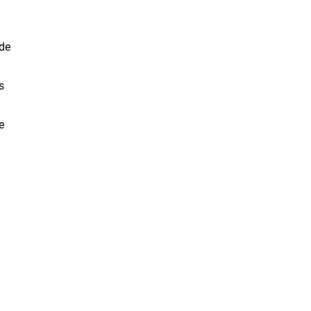
 de
s
e
à