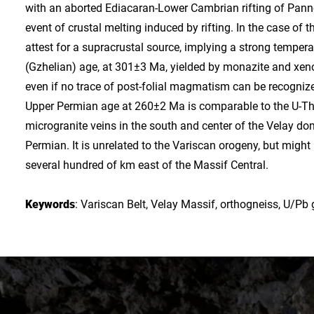
with an aborted Ediacaran-Lower Cambrian rifting of Pann
event of crustal melting induced by rifting. In the case of
attest for a supracrustal source, implying a strong tempera
(Gzhelian) age, at 301±3 Ma, yielded by monazite and xeno
even if no trace of post-folial magmatism can be recognize
Upper Permian age at 260±2 Ma is comparable to the U-Th
microgranite veins in the south and center of the Velay d
Permian. It is unrelated to the Variscan orogeny, but might
several hundred of km east of the Massif Central.
Keywords
: Variscan Belt, Velay Massif, orthogneiss, U/Pb