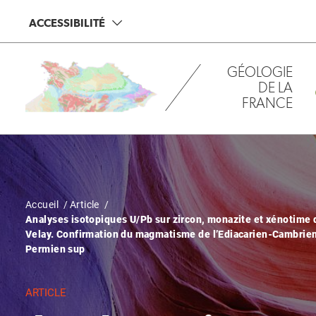
Aller
Panneau de gestion des cookies
ACCESSIBILITÉ
au
contenu
principal
GÉOLOGIE
DE LA
FRANCE
Fil
Accueil
Article
Analyses isotopiques U/Pb sur zircon, monazite et xénotime 
d'Ariane
Velay. Confirmation du magmatisme de l’Ediacarien-Cambrien
Permien sup
ARTICLE