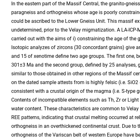
In the eastern part of the Massif Central, the granito-gne
paragneiss and orthogneiss whose age is poorly constrain
could be ascribed to the Lower Gneiss Unit. This massif ex
undetermined, prior to the Velay migmatization. A LA-ICP
carried out with the aims of i) constraining the age of the
Isotopic analyzes of zircons (30 concordant grains) give 
and 15 of xenotime define two age groups. The first one, 
301±3 Ma and the second group, defined by 25 analyses, 
similar to those obtained in other regions of the Massif c
on the dated sample attests from is highly felsic (i.e. S
consistent with a crustal origin of the magma (i.e. S-type 
Contents of incompatible elements such as Th, Zr or Ligh
water content. These characteristics are common to Velay 
REE patterns, indicating that crustal melting occurred at re
orthogneiss in an overthickened continental crust. Due to t
orthogneiss of the Variscan belt of western Europe have be