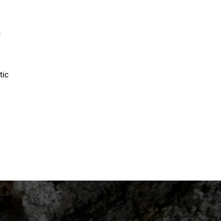
s
tic