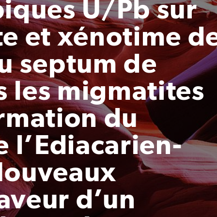
piques U/Pb sur
te et xénotime d
du septum de
 les migmatites
irmation du
l’Ediacarien-
 Nouveaux
aveur d’un