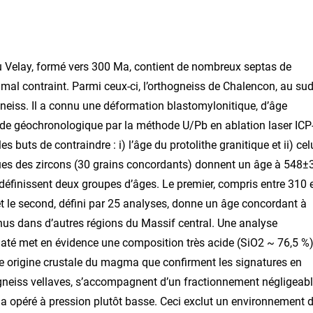
du Velay, formé vers 300 Ma, contient de nombreux septas de
 mal contraint. Parmi ceux-ci, l’orthogneiss de Chalencon, au su
 Gneiss. Il a connu une déformation blastomylonitique, d’âge
tude géochronologique par la méthode U/Pb en ablation laser ICP
 buts de contraindre : i) l’âge du protolithe granitique et ii) cel
es des zircons (30 grains concordants) donnent un âge à 548±
définissent deux groupes d’âges. Le premier, compris entre 310 
 le second, défini par 25 analyses, donne un âge concordant à
nus dans d’autres régions du Massif central. Une analyse
 daté met en évidence une composition très acide (SiO2 ~ 76,5 %
e origine crustale du magma que confirment les signatures en
ogneiss vellaves, s’accompagnent d’un fractionnement négligeab
e a opéré à pression plutôt basse. Ceci exclut un environnement 