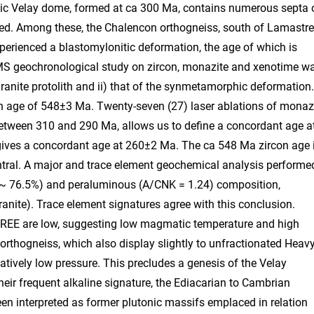
issic Velay dome, formed at ca 300 Ma, contains numerous septa 
ed. Among these, the Chalencon orthogneiss, south of Lamastre
perienced a blastomylonitic deformation, the age of which is
-MS geochronological study on zircon, monazite and xenotime w
 granite protolith and ii) that of the synmetamorphic deformation.
an age of 548±3 Ma. Twenty-seven (27) laser ablations of monaz
between 310 and 290 Ma, allows us to define a concordant age a
gives a concordant age at 260±2 Ma. The ca 548 Ma zircon age 
entral. A major and trace element geochemical analysis performe
iO2 ~ 76.5%) and peraluminous (A/CNK = 1.24) composition,
granite). Trace element signatures agree with this conclusion.
t REE are low, suggesting low magmatic temperature and high
orthogneiss, which also display slightly to unfractionated Heav
latively low pressure. This precludes a genesis of the Velay
heir frequent alkaline signature, the Ediacarian to Cambrian
en interpreted as former plutonic massifs emplaced in relation