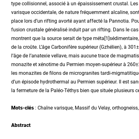
type collisionnel, associé à un épaississement crustal. Les
varisque occidentale, de nature fréquemment alcaline, so
place lors d’un rifting avorté ayant affecté la Pannotia. Po
fusion crustale généralisé induit par un rifting. Dans le c
montrent que la source serait de type méta[1]sédimentaire,
de la croûte. L’âge Carbonifère supérieur (Gzhélien), à 30
l’âge de l’anatexie vellave, mais aucune trace de magmatism
monazite et xénotime du Permien moyen-supérieur à 260±
les monazites de filons de microgranites tardi-migmatitiq
d’un épisode hydrothermal au Permien supérieur. Il est sans
la fermeture de la Paléo-Téthys bien que située plusieurs c
Mots-clés
: Chaîne varisque, Massif du Velay, orthogneiss
Abstract