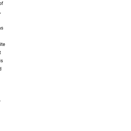
of
,
as
ite
t
is
d
y