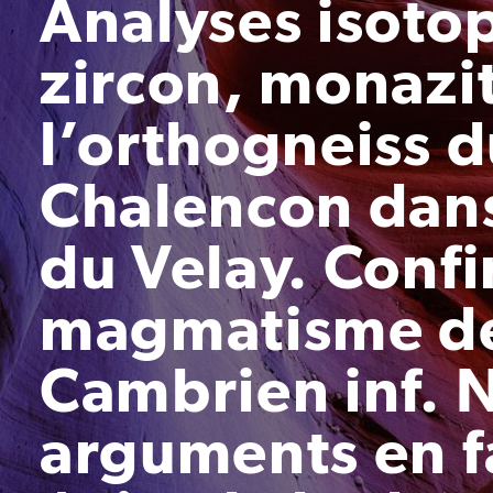
Analyses isoto
zircon, monazi
l’orthogneiss 
Chalencon dans
du Velay. Conf
magmatisme de 
Cambrien inf.
arguments en f