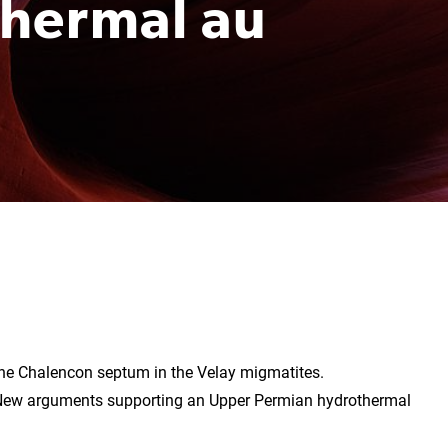
thermal au
the Chalencon septum in the Velay migmatites.
ew arguments supporting an Upper Permian hydrothermal