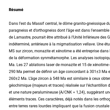
Résumé
Dans l’est du Massif central, le dôme granito-gneissique 
paragneiss et d’orthogneiss dont l’âge est dans l’ensemble
de Lamastre, pourrait être attribué à l’Unité Inférieure des
indéterminé, antérieure à la migmatisation vellave. Une é
MS sur zircon, monazite et xénotime a été entreprise dans les
de la déformation synmétamorphe. Les analyses isotopiqu
Ma. Les 27 ablations laser de monazite et 15 de xénotime 
290 Ma permet de définir un âge concordant à 301±3 Ma et
260±2 Ma. L’âge zircon à 548 Ma est similaire à ceux obte
géochimique (majeurs et traces) réalisée sur l’échantillon
et une nature peralumineuse (A/CNK = 1,24), suggérant un
éléments traces. Ces caractères, déjà notés dans les orth
entre terres rares lourdes impliquant que la fusion crustal