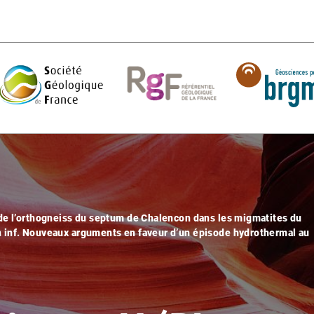
de l’orthogneiss du septum de Chalencon dans les migmatites du
 inf. Nouveaux arguments en faveur d’un épisode hydrothermal au