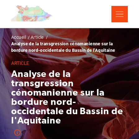
Aller
Panneau de gestion des cookies
au
contenu
principal
Fil
Accueil
Article
Analyse de la transgression cénomanienne sur la
d'Ariane
bordure nord-occidentale du Bassin de l'Aquitaine
ARTICLE
Analyse de la
transgression
cénomanienne sur la
bordure nord-
occidentale du Bassin de
l'Aquitaine