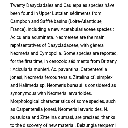
Twenty Dasycladales and Caulerpales species hâve
been found in Upper Lutctian sédiments from
Campbon and Saffré basins (Loire-Atlantique,
France), including a new Acetabulariaceae species :
Acicularia acuminata. Neomereae are the main
représentatives of Dasycladaceae, with gênera
Neomeris and Cymopolia. Some species are reported,
for the first time, in cenozoic sédiments from Brittany
: Acicularia munieri, Ac. pavantina, Carpenterella
jonesi, Neomeris fercourtensis, Zittelina cf. simplex
and Halimeda sp. Neomeris bureaui is considered as
synonymous with Neomeris larvarioides.
Morphological characteristics of some species, such
as Carpenterella jonesi, Neomeris larvarioides, N.
pustulosa and Zittelina dumasi, are precised, thanks
to the discovery of new material. Belzungia terquemi