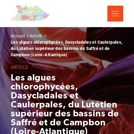
Aller
Panneau de gestion des cookies
au
contenu
principal
Fil
Accueil
Article
Les algues chlorophycées, Dasycladales et Caulerpales,
d'Ariane
du Lutétien supérieur des bassins de Saffré et de
Campbon (Loire-Atlantique)
ARTICLE
Les algues
chlorophycées,
Dasycladales et
Caulerpales, du Lutétien
supérieur des bassins de
Saffré et de Campbon
(Loire-Atlantique)