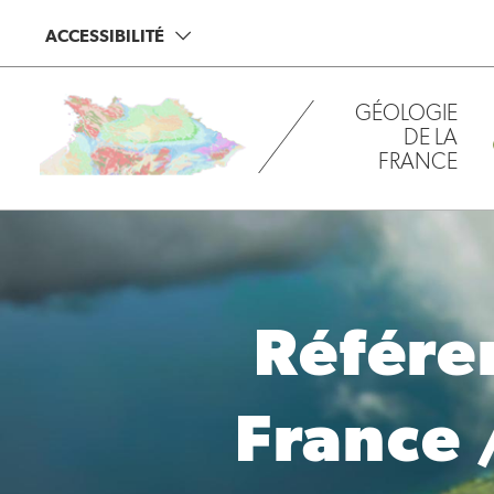
Aller
Panneau de gestion des cookies
ACCESSIBILITÉ
au
contenu
principal
GÉOLOGIE
DE LA
FRANCE
Référe
France 