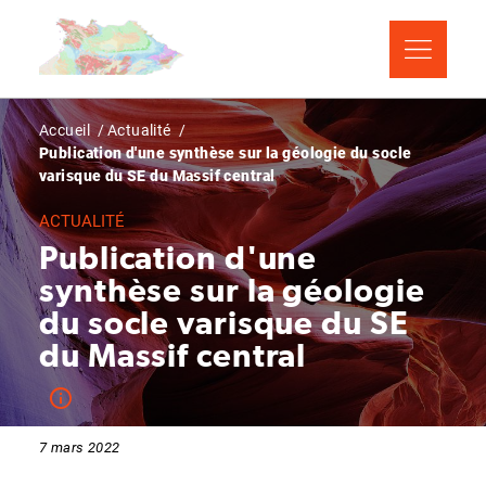
Aller
Panneau de gestion des cookies
au
contenu
principal
Fil
Accueil
Actualité
Publication d'une synthèse sur la géologie du socle
d'Ariane
varisque du SE du Massif central
ACTUALITÉ
Publication d'une
synthèse sur la géologie
du socle varisque du SE
du Massif central
7 mars 2022