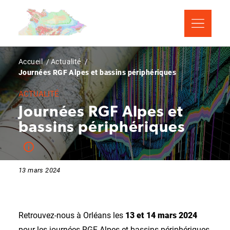
Aller
Panneau de gestion des cookies
au
contenu
principal
Fil
Accueil
Actualité
Journées RGF Alpes et bassins périphériques
d'Ariane
ACTUALITÉ
Journées RGF Alpes et
bassins périphériques
13 mars 2024
Retrouvez-nous à Orléans les
13 et 14 mars 2024
pour les journées RGF Alpes et bassins périphériques.