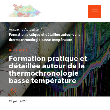
Aller
Panneau de gestion des cookies
au
contenu
principal
Fil
Accueil
Actualité
Formation pratique et détaillée autour de la
d'Ariane
thermochronologie basse température
ACTUALITÉ
Formation pratique et
détaillée autour de la
thermochronologie
basse température
24 juin 2024